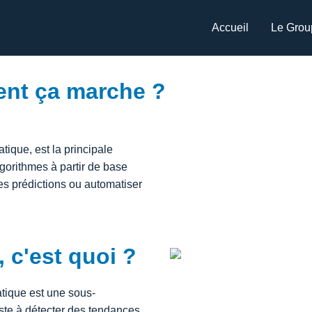
Accueil
Le Grou
ent ça marche ?
ique, est la principale
lgorithmes à partir de base
es prédictions ou automatiser
 c'est quoi ?
tique est une sous-
nsiste à détecter des tendances