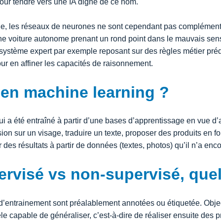
our tendre vers une IA digne de ce nom.
ge, les réseaux de neurones ne sont cependant pas complément f
une voiture autonome prenant un rond point dans le mauvais sens
ystème expert par exemple reposant sur des règles métier prédé
ur en affiner les capacités de raisonnement.
 en machine learning ?
ui a été entraîné à partir d’une bases d’apprentissage en vue d
on sur un visage, traduire un texte, proposer des produits en f
des résultats à partir de données (textes, photos) qu’il n’a enco
rvisé vs non-supervisé, quel
’entrainement sont préalablement annotées ou étiquetée. Object
le capable de généraliser, c’est-à-dire de réaliser ensuite des 